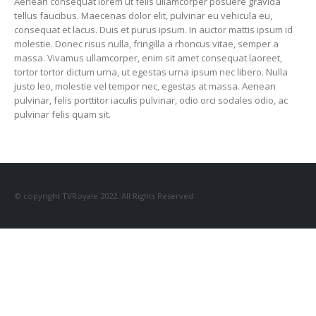
Aenean consequat lorem ut felis ullamcorper posuere gravida
tellus faucibus. Maecenas dolor elit, pulvinar eu vehicula eu,
consequat et lacus. Duis et purus ipsum. In auctor mattis ipsum id
molestie. Donec risus nulla, fringilla a rhoncus vitae, semper a
massa. Vivamus ullamcorper, enim sit amet consequat laoreet,
tortor tortor dictum urna, ut egestas urna ipsum nec libero. Nulla
justo leo, molestie vel tempor nec, egestas at massa. Aenean
pulvinar, felis porttitor iaculis pulvinar, odio orci sodales odio, ac
pulvinar felis quam sit.
© copyright TVRoyale 2022. All Rights Reserved.