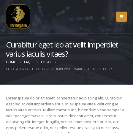
Curabitur eget leo at velit imperdiet
varius iaculis vitaes?
HOME
FAQS
LOGO
CURABITUR EGET LEO AT VELIT IMPERDIET VARIUS IACULIS VITAES?
Lorem ipsum dolor sit amet, consectetur adipiscing elit. Curabitur
eget leo at velit imperdiet varius. In eu ipsum vitae velit congue
iaculis vitae at risus. Nullam tortor nunc, bibendum vitae semper a,
volutpat eget massa. Lorem ipsum dolor sit amet, consectetur
adipiscing elit. Integer fringilla, orci sit amet posuere auctor, orci
eros pellentesque odio, nec pellentesque erat ligula nec massa.